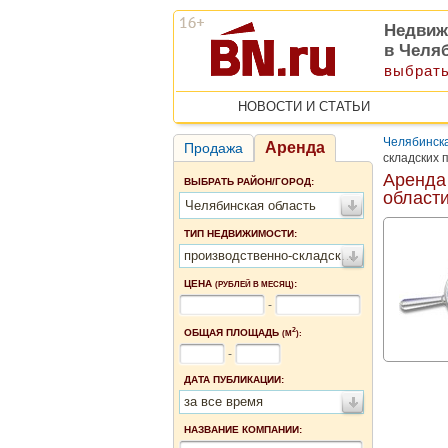
Недвиж
в Челя
выбрать
НОВОСТИ И СТАТЬИ
Челябинска
Аренда
Продажа
складских 
Аренда
ВЫБРАТЬ РАЙОН/ГОРОД:
област
Челябинская область
ТИП НЕДВИЖИМОСТИ:
производственно-складские помещения
ЦЕНА
:
(РУБЛЕЙ В МЕСЯЦ)
-
2
ОБЩАЯ ПЛОЩАДЬ
(М
):
-
ДАТА ПУБЛИКАЦИИ:
за все время
НАЗВАНИЕ КОМПАНИИ: