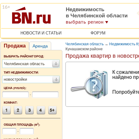
Недвижимость
в Челябинской области
выбрать регион
НОВОСТИ И СТАТЬИ
ФОРУМ
Челябинская область
→
Недвижимость К
Продажа
Аренда
Кунашакском районе
Продажа квартир в новостр
ВЫБРАТЬ РАЙОН/ГОРОД:
Челябинская область
К сожалени
ТИП НЕДВИЖИМОСТИ:
найдено пр
новостройки
ЦЕНА
:
(РУБЛЕЙ)
Попробуйте
-
КОМНАТ:
2
ОБЩАЯ ПЛОЩАДЬ
(М
):
-
2