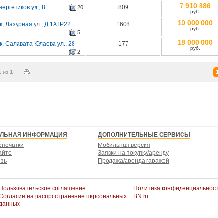
7 910 886
нергетиков ул., 8
809
20
руб.
10 000 000
, Лазурная ул., Д.1АТР22
1608
руб.
5
18 000 000
, Салавата Юлаева ул., 28
177
руб.
2
1
из
1
ЕЛЬНАЯ ИНФОРМАЦИЯ
ДОПОЛНИТЕЛЬНЫЕ СЕРВИСЫ
епечатки
Мобильная версия
айте
Заявки на покупку/аренду
язь
Продажа/аренда гаражей
Пользовательское соглашение
Политика конфиденциальнос
Согласие на распространение персональных
BN.ru
данных