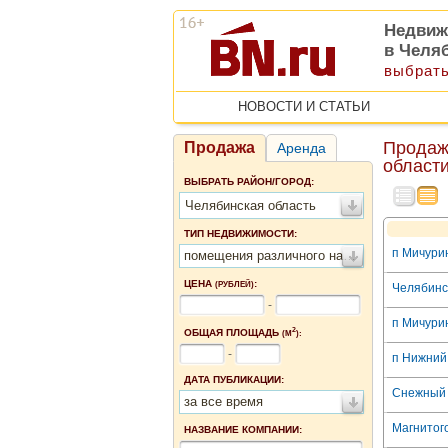
Недвиж
в Челя
выбрать
НОВОСТИ И СТАТЬИ
Продаж
Продажа
Аренда
област
ВЫБРАТЬ РАЙОН/ГОРОД:
Челябинская область
ТИП НЕДВИЖИМОСТИ:
п Мичурин
помещения различного назначения
ЦЕНА
:
(РУБЛЕЙ)
Челябинск
-
п Мичурин
2
ОБЩАЯ ПЛОЩАДЬ
(М
):
-
п Нижний 
ДАТА ПУБЛИКАЦИИ:
Снежный п
за все время
Магнитого
НАЗВАНИЕ КОМПАНИИ: