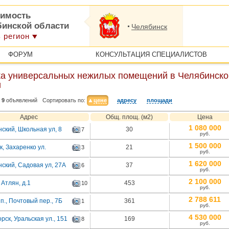
имость
бинской области
Челябинск
 регион
ФОРУМ
КОНСУЛЬТАЦИЯ СПЕЦИАЛИСТОВ
а универсальных нежилых помещений в Челябинско
и
9
объявлений
Сортировать по:
цене
адресу
площади
Адрес
Общ. площ. (м2)
Цена
1 080 000
ский, Школьная ул, 8
30
7
руб.
1 500 000
, Захаренко ул.
21
3
руб.
1 620 000
ский, Садовая ул, 27А
37
6
руб.
2 100 000
Атлян, д.1
453
10
руб.
2 788 611
., Почтовый пер., 7Б
361
1
руб.
4 530 000
рск, Уральская ул., 151
169
8
руб.