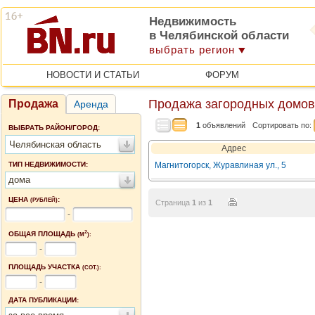
Недвижимость
в Челябинской области
выбрать регион
НОВОСТИ И СТАТЬИ
ФОРУМ
Продажа загородных домов
Продажа
Аренда
1
объявлений
Сортировать по:
ВЫБРАТЬ РАЙОН/ГОРОД:
Челябинская область
Адрес
ТИП НЕДВИЖИМОСТИ:
Магнитогорск, Журавлиная ул., 5
дома
ЦЕНА
:
(РУБЛЕЙ)
Страница
1
из
1
-
2
ОБЩАЯ ПЛОЩАДЬ
(М
):
-
ПЛОЩАДЬ УЧАСТКА
(СОТ.):
-
ДАТА ПУБЛИКАЦИИ: