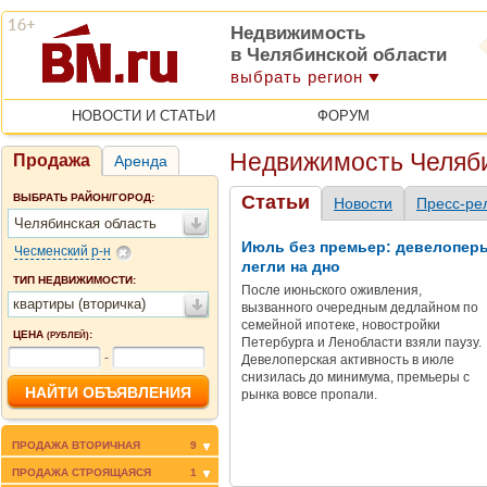
Недвижимость
в Челябинской области
выбрать регион
НОВОСТИ И СТАТЬИ
ФОРУМ
Недвижимость Челяби
Продажа
Аренда
ВЫБРАТЬ РАЙОН/ГОРОД:
Статьи
Новости
Пресс-ре
Челябинская область
Июль без премьер: девелопер
Чесменский р-н
легли на дно
ТИП НЕДВИЖИМОСТИ:
После июньского оживления,
квартиры (вторичка)
вызванного очередным дедлайном по
семейной ипотеке, новостройки
ЦЕНА
:
(РУБЛЕЙ)
Петербурга и Ленобласти взяли паузу.
-
Девелоперская активность в июле
снизилась до минимума, премьеры с
рынка вовсе пропали.
ПРОДАЖА ВТОРИЧНАЯ
9
ПРОДАЖА СТРОЯЩАЯСЯ
1